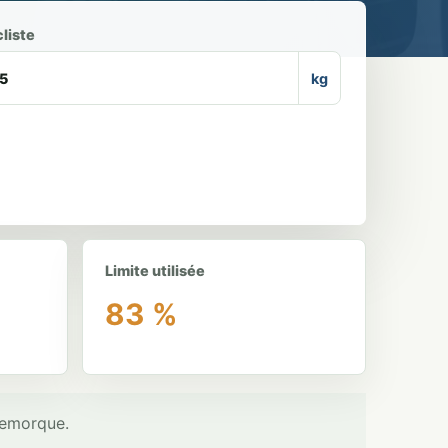
liste
kg
Limite utilisée
83 %
remorque.