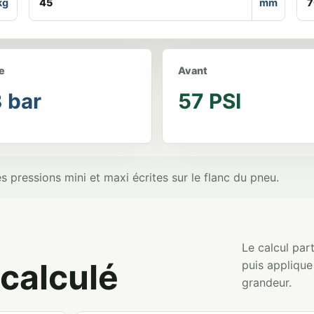
kg
mm
e
Avant
 bar
57 PSI
s pressions mini et maxi écrites sur le flanc du pneu.
Le calcul par
calculé
puis appliqu
grandeur.