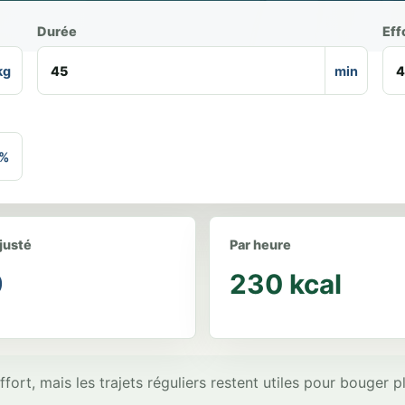
Durée
Eff
kg
min
%
justé
Par heure
9
230 kcal
effort, mais les trajets réguliers restent utiles pour bouger p