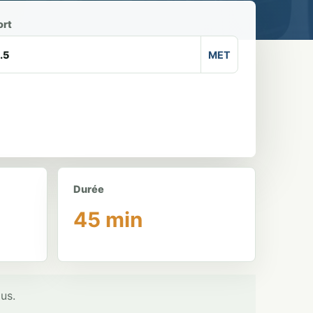
ort
MET
Durée
45 min
lus.